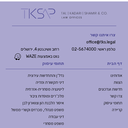
צרו איתנו קשר
office@tks.legal
טלפון ראשי: 02-5674000
רחוב וושינגטון 4, ירושלים
נווט באמצעות WAZE
דף הבית
תחומי עיסוק
אודותינו
נדל״ן והתחדשות עירונית
הצוות
דיני תקשורת ומדיה
חדשות ועדכונים
ליטיגציה מסחרית-אזרחית
צרו קשר
מלכ״רים ומוסדות ציבור
תחומי עיסוק
איסור הלבנת הון וצווארון לבן
קריירה
משפט מנהלי, מכרזים וקשרי ממשל
דיני עבודה
משפט מסחרי