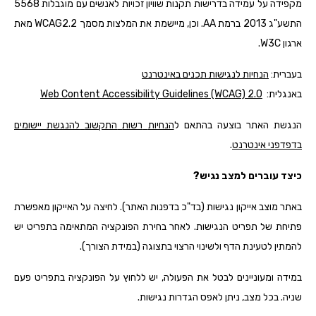
מקפידה על עמידה בדרישות תקנות שוויון זכויות לאנשים עם מוגבלות 5568
התשע"ג 2013 ברמת AA. וכן, מיישמת את המלצות מסמך WCAG2.2 מאת
ארגון W3C.
בעברית:
הנחיות
לנגישות
תכנים
באינטרנט
באנגלית:
Web Content Accessibility Guidelines (WCAG) 2.0
הנגשת האתר בוצעה בהתאם ל
הנחיות
רשות
התקשוב
להנגשת
יישומים
בדפדפני
אינטרנט
.
כיצד עוברים למצב נגיש?
באתר מוצב אייקון נגישות (בד"כ בדפנות האתר). לחיצה על האייקון מאפשרת
פתיחת של תפריט הנגישות. לאחר בחירת הפונקציה המתאימה בתפריט יש
להמתין לטעינת הדף ולשינוי הרצוי בתצוגה (במידת הצורך).
במידה ומעוניינים לבטל את הפעולה, יש ללחוץ על הפונקציה בתפריט פעם
שניה. בכל מצב, ניתן לאפס הגדרות נגישות.