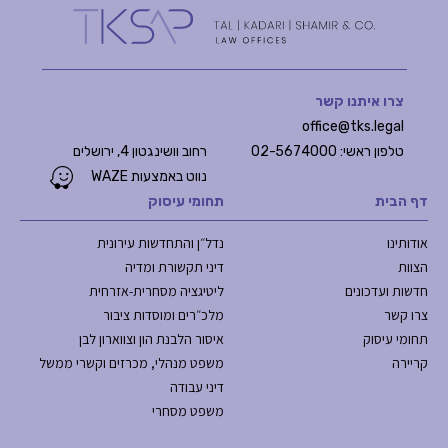
צרו איתנו קשר
office@tks.legal
טלפון ראשי: 02-5674000
רחוב וושינגטון 4, ירושלים
נווט באמצעות WAZE
דף הבית
תחומי עיסוק
אודותינו
נדל״ן והתחדשות עירונית
הצוות
דיני תקשורת ומדיה
חדשות ועדכונים
ליטיגציה מסחרית-אזרחית
צרו קשר
מלכ״רים ומוסדות ציבור
תחומי עיסוק
איסור הלבנת הון וצווארון לבן
קריירה
משפט מנהלי, מכרזים וקשרי ממשל
דיני עבודה
משפט מסחרי