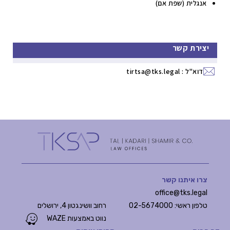
אנגלית (שפת אם)
יצירת קשר
דוא"ל :
tirtsa@tks.legal
צרו איתנו קשר
office@tks.legal
טלפון ראשי: 02-5674000
רחוב וושינגטון 4, ירושלים
נווט באמצעות WAZE