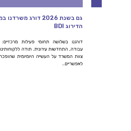
גם בשנת 2026 דורג משרדנו
ות
הדירוג BDI
דורגנו בשלושה תחומי פעילות מרכזיים: מ
עבודה, התחדשות עירונית. תודה ללקוחותינו 
רתי
צוות המשרד על העשייה היומיומית שהופכת
אחר
לאפשריים..
הלך
רתי