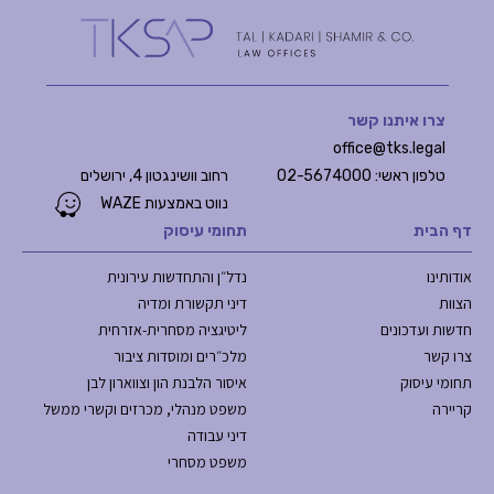
צרו איתנו קשר
office@tks.legal
טלפון ראשי: 02-5674000
רחוב וושינגטון 4, ירושלים
נווט באמצעות WAZE
דף הבית
תחומי עיסוק
אודותינו
נדל״ן והתחדשות עירונית
הצוות
דיני תקשורת ומדיה
חדשות ועדכונים
ליטיגציה מסחרית-אזרחית
צרו קשר
מלכ״רים ומוסדות ציבור
תחומי עיסוק
איסור הלבנת הון וצווארון לבן
קריירה
משפט מנהלי, מכרזים וקשרי ממשל
דיני עבודה
משפט מסחרי