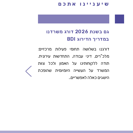
שיעניינו אתכם
גם בשנת 2026 דורג משרדנו
דרוש/ה
במדריך הדירוג BDI
ההתחדש
שלנו
דורגנו בשלושה תחומי פעילות מרכזיים:
מלכ"רים, דיני עבודה, התחדשות עירונית.
לפרטים ה
תודה ללקוחותינו על האמון ולכל צוות
קרא עו
המשרד על העשייה היומיומית שהופכת
הישגים כאלה לאפשריים..