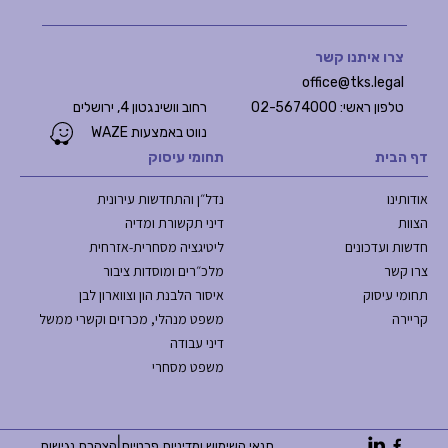
צרו איתנו קשר
office@tks.legal
טלפון ראשי: 02-5674000
רחוב וושינגטון 4, ירושלים
נווט באמצעות WAZE
דף הבית
תחומי עיסוק
אודותינו
נדל״ן והתחדשות עירונית
הצוות
דיני תקשורת ומדיה
חדשות ועדכונים
ליטיגציה מסחרית-אזרחית
צרו קשר
מלכ״רים ומוסדות ציבור
תחומי עיסוק
איסור הלבנת הון וצווארון לבן
קריירה
משפט מנהלי, מכרזים וקשרי ממשל
דיני עבודה
משפט מסחרי
|
תנאי השימוש ומדיניות פרטיות
הצהרת נגישות