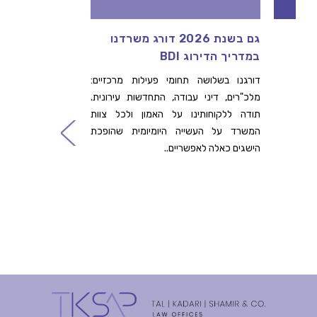
גם בשנת 2026 דורג משרדנו
דרוש/ה
במדריך הדירוג BDI
ההתחדש
שלנו
דורגנו בשלושה תחומי פעילות מרכזיים:
מלכ"רים, דיני עבודה, התחדשות עירונית.
לפרטים ה
תודה ללקוחותינו על האמון ולכל צוות
קרא עו
המשרד על העשייה היומיומית שהופכת
הישגים כאלה לאפשריים..