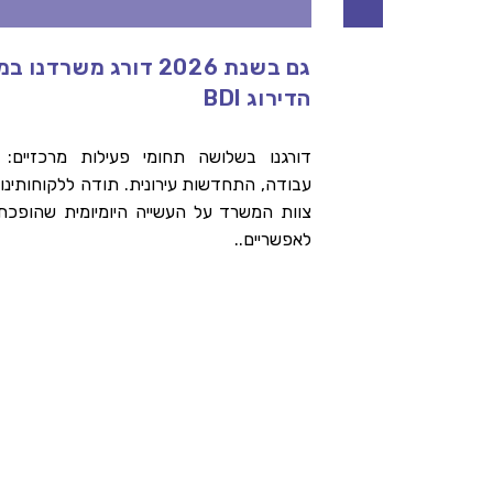
גם בשנת 2026 דורג משרדנו
ות
הדירוג BDI
דורגנו בשלושה תחומי פעילות מרכזיים: מ
עבודה, התחדשות עירונית. תודה ללקוחותינו 
רתי
צוות המשרד על העשייה היומיומית שהופכת
אחר
לאפשריים..
הלך
רתי