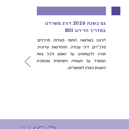
גם בשנת 2026 דורג משרדנו
דרוש/ה
במדריך הדירוג BDI
ההתחדש
שלנו
דורגנו בשלושה תחומי פעילות מרכזיים:
מלכ"רים, דיני עבודה, התחדשות עירונית.
לפרטים ה
תודה ללקוחותינו על האמון ולכל צוות
קרא עו
המשרד על העשייה היומיומית שהופכת
הישגים כאלה לאפשריים..