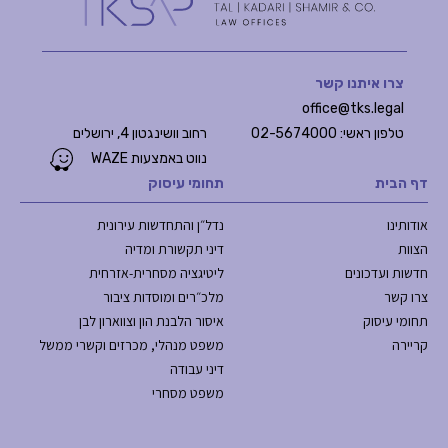
צרו איתנו קשר
office@tks.legal
טלפון ראשי: 02-5674000
רחוב וושינגטון 4, ירושלים
נווט באמצעות WAZE
דף הבית
תחומי עיסוק
אודותינו
נדל״ן והתחדשות עירונית
הצוות
דיני תקשורת ומדיה
חדשות ועדכונים
ליטיגציה מסחרית-אזרחית
צרו קשר
מלכ״רים ומוסדות ציבור
תחומי עיסוק
איסור הלבנת הון וצווארון לבן
קריירה
משפט מנהלי, מכרזים וקשרי ממשל
דיני עבודה
משפט מסחרי