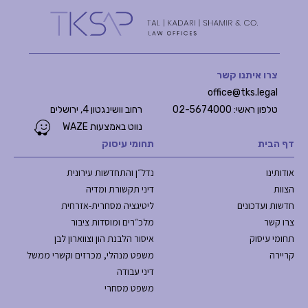
צרו איתנו קשר
office@tks.legal
טלפון ראשי: 02-5674000
רחוב וושינגטון 4, ירושלים
נווט באמצעות WAZE
דף הבית
תחומי עיסוק
אודותינו
נדל״ן והתחדשות עירונית
הצוות
דיני תקשורת ומדיה
חדשות ועדכונים
ליטיגציה מסחרית-אזרחית
צרו קשר
מלכ״רים ומוסדות ציבור
תחומי עיסוק
איסור הלבנת הון וצווארון לבן
קריירה
משפט מנהלי, מכרזים וקשרי ממשל
דיני עבודה
משפט מסחרי