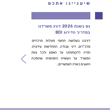
שיעניינו אתכם
גם בשנת 2026 דורג משרדנו
דרוש/ה
במדריך הדירוג BDI
ההתחדש
שלנו
דורגנו בשלושה תחומי פעילות מרכזיים:
מלכ"רים, דיני עבודה, התחדשות עירונית.
לפרטים ה
תודה ללקוחותינו על האמון ולכל צוות
קרא עו
המשרד על העשייה היומיומית שהופכת
הישגים כאלה לאפשריים..