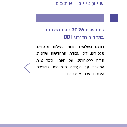
שיעניינו אתכם
גם בשנת 2026 דורג משרדנו
דרוש/ה
במדריך הדירוג BDI
ההתחדש
שלנו
דורגנו בשלושה תחומי פעילות מרכזיים:
מלכ"רים, דיני עבודה, התחדשות עירונית.
לפרטים ה
תודה ללקוחותינו על האמון ולכל צוות
קרא עו
המשרד על העשייה היומיומית שהופכת
הישגים כאלה לאפשריים..