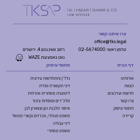
צרו איתנו קשר
office@tks.legal
טלפון ראשי: 02-5674000
רחוב וושינגטון 4, ירושלים
נווט באמצעות WAZE
דף הבית
תחומי עיסוק
אודותינו
נדל״ן והתחדשות עירונית
הצוות
דיני תקשורת ומדיה
חדשות ועדכונים
ליטיגציה מסחרית-אזרחית
צרו קשר
מלכ״רים ומוסדות ציבור
תחומי עיסוק
איסור הלבנת הון וצווארון לבן
קריירה
משפט מנהלי, מכרזים וקשרי ממשל
דיני עבודה
משפט מסחרי