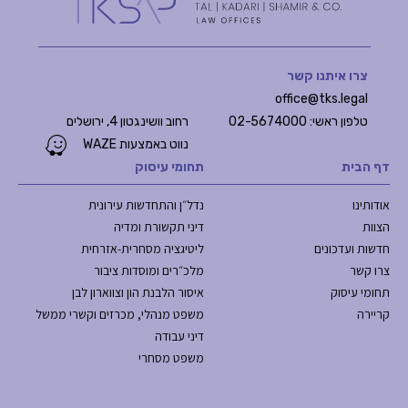
צרו איתנו קשר
office@tks.legal
טלפון ראשי: 02-5674000
רחוב וושינגטון 4, ירושלים
נווט באמצעות WAZE
דף הבית
תחומי עיסוק
אודותינו
נדל״ן והתחדשות עירונית
הצוות
דיני תקשורת ומדיה
חדשות ועדכונים
ליטיגציה מסחרית-אזרחית
צרו קשר
מלכ״רים ומוסדות ציבור
תחומי עיסוק
איסור הלבנת הון וצווארון לבן
קריירה
משפט מנהלי, מכרזים וקשרי ממשל
דיני עבודה
משפט מסחרי