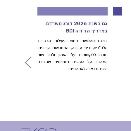
גם בשנת 2026 דורג משרדנו
דרוש/ה
במדריך הדירוג BDI
ההתחדש
שלנו
דורגנו בשלושה תחומי פעילות מרכזיים:
מלכ"רים, דיני עבודה, התחדשות עירונית.
לפרטים ה
תודה ללקוחותינו על האמון ולכל צוות
קרא עו
המשרד על העשייה היומיומית שהופכת
הישגים כאלה לאפשריים..