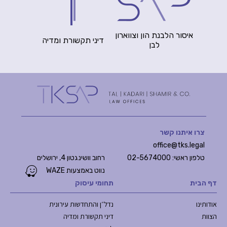
איסור הלבנת הון וצווארון
דיני תקשורת ומדיה
לבן
צרו איתנו קשר
office@tks.legal
טלפון ראשי: 02-5674000
רחוב וושינגטון 4, ירושלים
נווט באמצעות WAZE
דף הבית
תחומי עיסוק
אודותינו
נדל״ן והתחדשות עירונית
הצוות
דיני תקשורת ומדיה