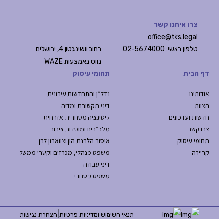
צרו איתנו קשר
office@tks.legal
טלפון ראשי: 02-5674000
רחוב וושינגטון 4, ירושלים
נווט באמצעות WAZE
דף הבית
תחומי עיסוק
אודותינו
נדל״ן והתחדשות עירונית
הצוות
דיני תקשורת ומדיה
חדשות ועדכונים
ליטיגציה מסחרית-אזרחית
צרו קשר
מלכ״רים ומוסדות ציבור
תחומי עיסוק
איסור הלבנת הון וצווארון לבן
קריירה
משפט מנהלי, מכרזים וקשרי ממשל
דיני עבודה
משפט מסחרי
|
תנאי השימוש ומדיניות פרטיות
הצהרת נגישות