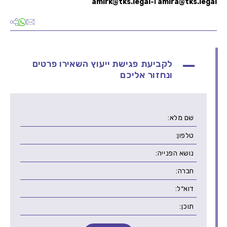
amira@tks.legal
ו
-amirk@tks.legal
לקביעת פגישת ייעוץ השאירו פרטים
ונחזור אליכם