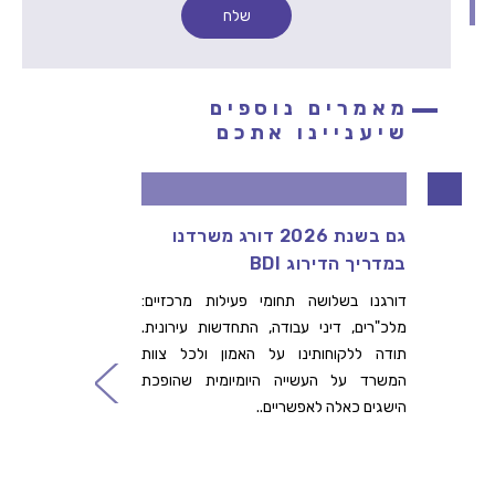
מאמרים נוספים
שיעניינו אתכם
גם בשנת 2026 דורג משרדנו
גאים לי
במדריך הדירוג BDI
בירושל
דורגנו בשלושה תחומי פעילות מרכזיים:
עורכי הדי
מלכ"רים, דיני עבודה, התחדשות עירונית.
232 
תודה ללקוחותינו על האמון ולכל צוות
בכתבה שפ
המשרד על העשייה היומיומית שהופכת
קרא עו
הישגים כאלה לאפשריים..