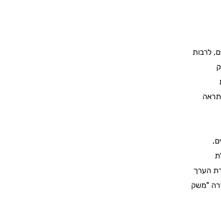
ק
התראה
ת
רת הערך
דרה "משק