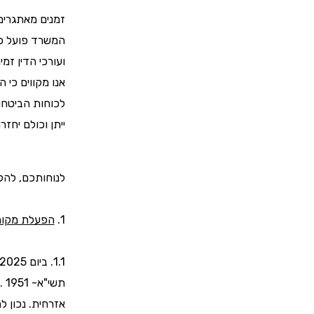
זמנים מאתגרים 
המשרד פועל כס
ועורכי הדין זמ
אנו מקווים כי 
לכוחות הביטחון
ייתן וכולם יחז
לנוחותכם, להל
1.
הפעלת מקומ
1.1. ביום 13.6.2025 הוכרז בכל רחבי הארץ "מצב מיוחד בעורף", לפי חוק ההתגוננות האזרחית,
תשי"א- 1951 . הכרזה זאת היא הכרזה כללית, ומעניקה סמכויות הנוגעות להתגוננות
אזרחית. נכון למוע