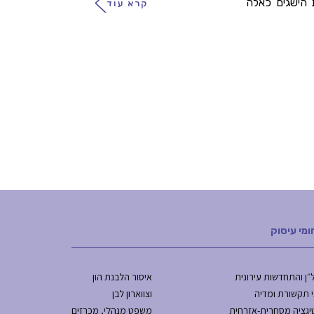
 הישגים כאלה
קרא עוד
ומי עיסוק
״ן והתחדשות עירונית
איסור הלבנת הון
י תקשורת ומדיה
וצווארון לבן
יגציה מסחרית-אזרחית
משפט מנהלי, מכרזים