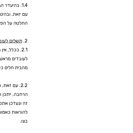
1.4. בהיעדר הגדרה מדויקת למונח "משק חיוני" נראה כי ניתן לפרש מושג זה באופן רחב יחסית.
עם זאת, ובהינ
החלטה על הפעל
2.
תשלום לעוב
2.1. ככלל, אין חובת תשלום לעובד הנעדר מעבודתו בשל הנחיות פיקוד העורף. יש להודיע
לעובדים מראש 
מהבית חלים כל
2.2. עם זאת, ככל שייחתם בעתיד הסכם קיבוצי, שיורחב לכלל המשק או חלקו באמצעות צו
הרחבה, ייתכן 
זה ונעדכן אתכ
להוראות כאמור
בצו.