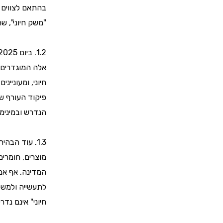
בהתאם לצווים ו
"משק חיוני", ש
1.2. ביום 15.6.2025 הוציא משרד הכלכלה הנחיות עדכניות לפעילות של מפעלים חיוניים, לרבות
אלה המוגדרים 
חיוני, ומעוניי
פיקוד העורף ש
הנדרש ובמינימ
1.3. עוד הבהיר המשרד – "כי ״ משק חיוני״ כולל את כלל גורמי הייצור, המשאבים, שירותים,
מוצרים, חומרים
המדינה, אף אם
לתעשייה ולמשק
חיוני" אינם נד